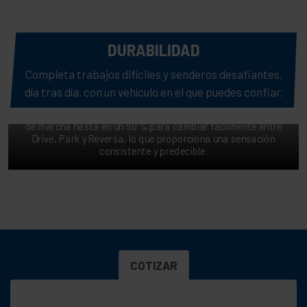
DURABILIDAD
Completa trabajos difíciles y senderos desafiantes,
CAMBIOS DE MARCHA SIN ESFUERZO
día tras día, con un vehículo en el que puedes confiar.
Toma el asiento del conductor con confianza gracias a la
Transmisión Gen 2 mejorada. Reduce el esfuerzo al cambiar
de marcha hasta en un 50 % para cambiar fácilmente entre
Drive, Park y Reversa, lo que proporciona una sensación
consistente y predecible.
COTIZAR