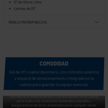
12" de Altura Libre
Llantas de 25"
MODELO PREMIUM INCLUYE:
COMODIDAD
Sal de off-road el día entero, con cómodos asientos
y espacio de almacenamiento integrado en la
cabina para guardar tu equipo esencial.
CARGA CON TODO
Aprovecha el almacenamiento de fácil acceso en la cabina
para todos tus accesorios esenciales pequeños,
asegurándote de estar preparado para cualquier tarea.