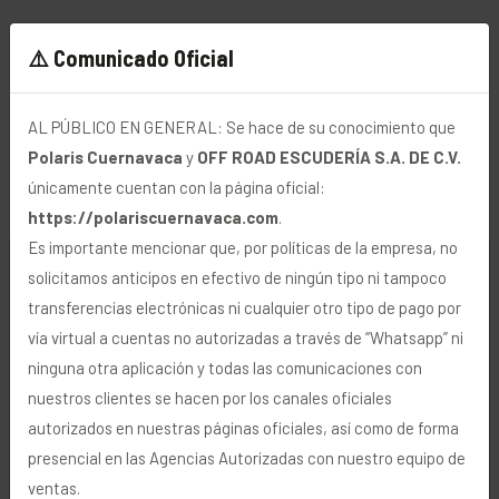
⚠️ Comunicado Oficial
AL PÚBLICO EN GENERAL: Se hace de su conocimiento que
Polaris Cuernavaca
y
OFF ROAD ESCUDERÍA S.A. DE C.V.
únicamente cuentan con la página oficial:
https://polariscuernavaca.com
.
Es importante mencionar que, por políticas de la empresa, no
🍪 Uso de Cookies
solicitamos anticipos en efectivo de ningún tipo ni tampoco
transferencias electrónicas ni cualquier otro tipo de pago por
Utilizamos cookies y tecnologías similares para
vía virtual a cuentas no autorizadas a través de “Whatsapp” ni
personalizar y mejorar su navegación, analizar visitas
ninguna otra aplicación y todas las comunicaciones con
y transmitir publicidad. Para más información, vea
nuestros clientes se hacen por los canales oficiales
nuestra
Política de Privacidad
.
RZR
SPORTSMAN
autorizados en nuestras páginas oficiales, así como de forma
presencial en las Agencias Autorizadas con nuestro equipo de
ventas.
Rechazar
Aceptar