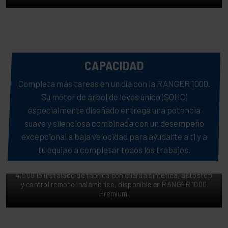
CAPACIDAD
Completa más tareas en un día con la RANGER 1000.
Su motor de árbol de levas único (SOHC)
especialmente diseñado entrega una potencia
suave y silenciosa combinada con un desempeño
excepcional a baja velocidad para ayudarte a ti y a
POTENTE WINCH
tu equipo a completar todos los trabajos.
Completa el trabajo o regresa al camino más rápido,
gracias a la potencia de tracción de un Winch Polaris HD de
4,500 lb instalado de fábrica con cuerda sintética, autostop
y control remoto inalámbrico, disponible en RANGER 1000
Premium.