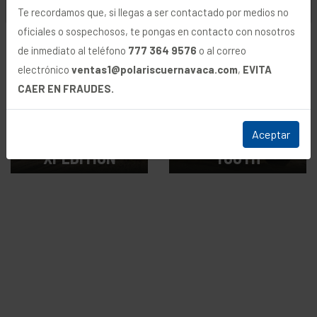
Desde $309,900
Desde $169,900
Te recordamos que, si llegas a ser contactado por medios no
MXN
MXN
oficiales o sospechosos, te pongas en contacto con nosotros
de inmediato al teléfono
777 364 9576
o al correo
electrónico
ventas1@polariscuernavaca.com
,
EVITA
CAER EN FRAUDES.
POLARIS
Aceptar
XPEDITION
YOUTH
Desde $979,900
Desde $74,900
MXN
MXN